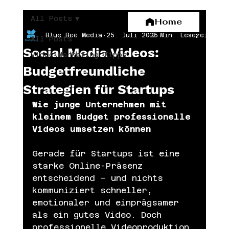
All Posts
Home
Blue Bee Media
25. Juli 2025
2 Min. Lesezeit
All Posts
Social Media Videos:
Video-Marketing Tipps
Budgetfreundliche
Strategien für Startups
Wie junge Unternehmen mit 
kleinem Budget professionelle 
Videos umsetzen können
Gerade für Startups ist eine 
starke Online-Präsenz 
entscheidend – und nichts 
kommuniziert schneller, 
emotionaler und einprägsamer 
als ein gutes Video. Doch 
professionelle Videoproduktion 